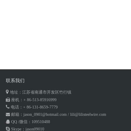
联系我们

地址：江苏省南通市开发区竹行镇

座机：+ 86-513-85916999

电话：+ 86-
131-8659-7779

邮箱：
jason_0901@hotmail.com
/
lili@lilisteelwire.com

QQ /微信
：
109510488

Skype
：
jason09010