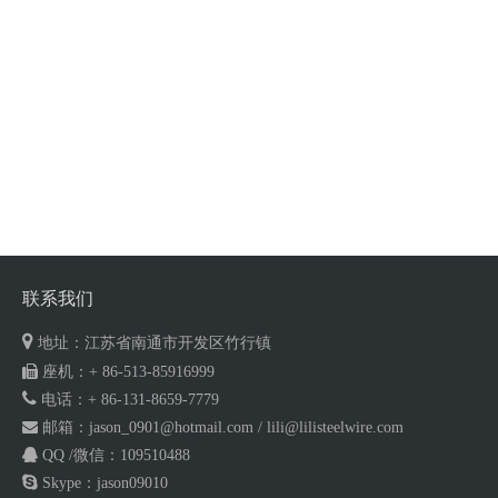
联系我们

地址：江苏省南通市开发区竹行镇

座机：+ 86-513-85916999

电话：+ 86-
131-8659-7779

邮箱：
jason_0901@hotmail.com
/
lili@lilisteelwire.com

QQ /微信
：
109510488

Skype
：
jason09010