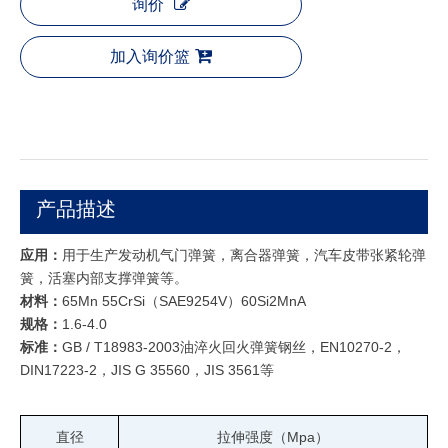
询价
加入询价篮
产品描述
应用：
用于生产发动机气门弹簧，离合器弹簧，汽车皮带张紧轮弹
簧，活塞内部支撑弹簧等。
材料：
65Mn 55CrSi（SAE9254V）60Si2MnA
规格：
1.6-4.0
标准：
GB / T18983-2003油淬火回火弹簧钢丝，EN10270-2，
DIN17223-2，JIS G 35560，JIS 3561等
直径
拉伸强度（Mpa）