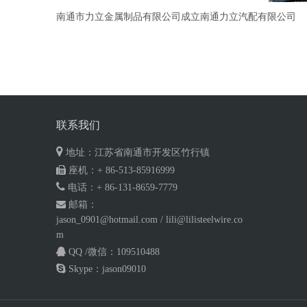
南通市力立金属制品有限公司成立南通力立汽配有限公司
联系我们

地址：江苏省南通市开发区竹行镇

座机：+ 86-513-85916999

电话：+ 86-
131-8659-7779

邮箱：
jason_0901@hotmail.com
/
lili@lilisteelwire.co
m

QQ /微信
：
109510488

Skype
：
jason09010